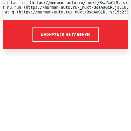
nu.j [as fn] (https://murman-auto.ru/_nuxt/BsaAaGiR.js:15
at nu.run (https://murman-auto.ru/_nuxt/BsaAaGiR.js:10:1
  at q (https://murman-auto.ru/_nuxt/BsaAaGiR.js:15:2336
Вернуться на главную