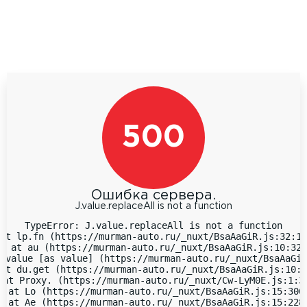
500
Ошибка сервера.
J.value.replaceAll is not a function
TypeError: J.value.replaceAll is not a function

at lp.fn (https://murman-auto.ru/_nuxt/BsaAaGiR.js:32:18
  at au (https://murman-auto.ru/_nuxt/BsaAaGiR.js:10:323
 value [as value] (https://murman-auto.ru/_nuxt/BsaAaGiR
at du.get (https://murman-auto.ru/_nuxt/BsaAaGiR.js:10:9
 at Proxy.
 (https://murman-auto.ru/_nuxt/Cw-LyM0E.js:1:38
  at Lo (https://murman-auto.ru/_nuxt/BsaAaGiR.js:15:3066
  at Ae (https://murman-auto.ru/_nuxt/BsaAaGiR.js:15:2283