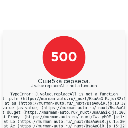
500
Ошибка сервера.
J.value.replaceAll is not a function
TypeError: J.value.replaceAll is not a function

at lp.fn (https://murman-auto.ru/_nuxt/BsaAaGiR.js:32:18
  at au (https://murman-auto.ru/_nuxt/BsaAaGiR.js:10:323
 value [as value] (https://murman-auto.ru/_nuxt/BsaAaGiR
at du.get (https://murman-auto.ru/_nuxt/BsaAaGiR.js:10:9
 at Proxy.
 (https://murman-auto.ru/_nuxt/Cw-LyM0E.js:1:38
  at Lo (https://murman-auto.ru/_nuxt/BsaAaGiR.js:15:3066
  at Ae (https://murman-auto.ru/_nuxt/BsaAaGiR.js:15:2283