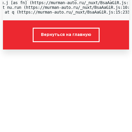
nu.j [as fn] (https://murman-auto.ru/_nuxt/BsaAaGiR.js:15
at nu.run (https://murman-auto.ru/_nuxt/BsaAaGiR.js:10:1
  at q (https://murman-auto.ru/_nuxt/BsaAaGiR.js:15:2336
Вернуться на главную