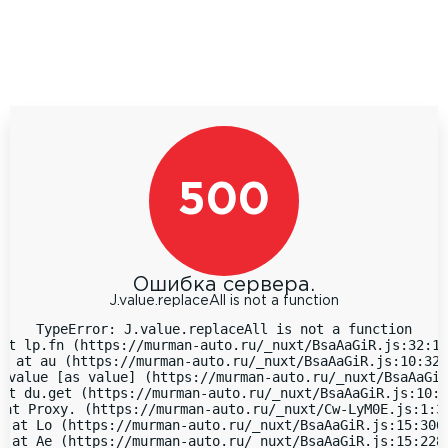
500
Ошибка сервера.
J.value.replaceAll is not a function
TypeError: J.value.replaceAll is not a function

at lp.fn (https://murman-auto.ru/_nuxt/BsaAaGiR.js:32:18
  at au (https://murman-auto.ru/_nuxt/BsaAaGiR.js:10:323
 value [as value] (https://murman-auto.ru/_nuxt/BsaAaGiR
at du.get (https://murman-auto.ru/_nuxt/BsaAaGiR.js:10:9
 at Proxy.
 (https://murman-auto.ru/_nuxt/Cw-LyM0E.js:1:38
  at Lo (https://murman-auto.ru/_nuxt/BsaAaGiR.js:15:3066
  at Ae (https://murman-auto.ru/_nuxt/BsaAaGiR.js:15:2283