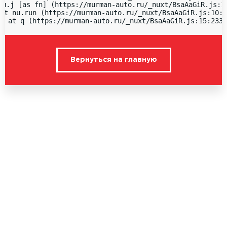
nu.j [as fn] (https://murman-auto.ru/_nuxt/BsaAaGiR.js:15
at nu.run (https://murman-auto.ru/_nuxt/BsaAaGiR.js:10:1
  at q (https://murman-auto.ru/_nuxt/BsaAaGiR.js:15:2336
Вернуться на главную