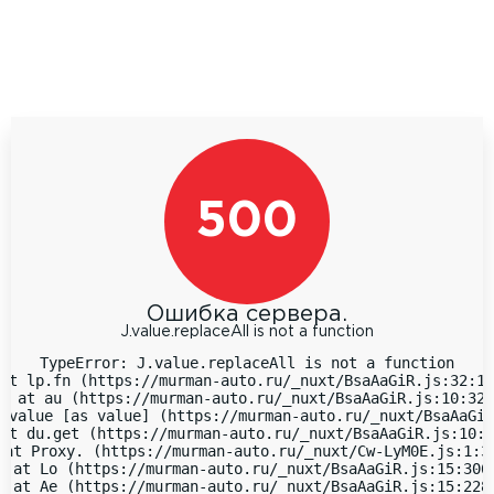
500
Ошибка сервера.
J.value.replaceAll is not a function
TypeError: J.value.replaceAll is not a function

at lp.fn (https://murman-auto.ru/_nuxt/BsaAaGiR.js:32:18
  at au (https://murman-auto.ru/_nuxt/BsaAaGiR.js:10:323
 value [as value] (https://murman-auto.ru/_nuxt/BsaAaGiR
at du.get (https://murman-auto.ru/_nuxt/BsaAaGiR.js:10:9
 at Proxy.
 (https://murman-auto.ru/_nuxt/Cw-LyM0E.js:1:38
  at Lo (https://murman-auto.ru/_nuxt/BsaAaGiR.js:15:3066
  at Ae (https://murman-auto.ru/_nuxt/BsaAaGiR.js:15:2283