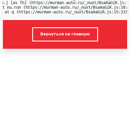
nu.j [as fn] (https://murman-auto.ru/_nuxt/BsaAaGiR.js:15
at nu.run (https://murman-auto.ru/_nuxt/BsaAaGiR.js:10:1
  at q (https://murman-auto.ru/_nuxt/BsaAaGiR.js:15:2336
Вернуться на главную