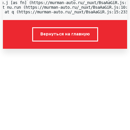
nu.j [as fn] (https://murman-auto.ru/_nuxt/BsaAaGiR.js:15
at nu.run (https://murman-auto.ru/_nuxt/BsaAaGiR.js:10:1
  at q (https://murman-auto.ru/_nuxt/BsaAaGiR.js:15:2336
Вернуться на главную