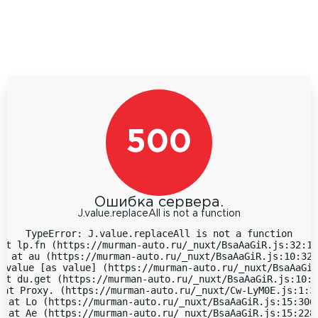
500
Ошибка сервера.
J.value.replaceAll is not a function
TypeError: J.value.replaceAll is not a function

at lp.fn (https://murman-auto.ru/_nuxt/BsaAaGiR.js:32:18
  at au (https://murman-auto.ru/_nuxt/BsaAaGiR.js:10:323
 value [as value] (https://murman-auto.ru/_nuxt/BsaAaGiR
at du.get (https://murman-auto.ru/_nuxt/BsaAaGiR.js:10:9
 at Proxy.
 (https://murman-auto.ru/_nuxt/Cw-LyM0E.js:1:38
  at Lo (https://murman-auto.ru/_nuxt/BsaAaGiR.js:15:3066
  at Ae (https://murman-auto.ru/_nuxt/BsaAaGiR.js:15:2283