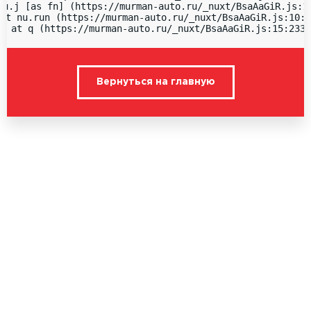
nu.j [as fn] (https://murman-auto.ru/_nuxt/BsaAaGiR.js:15
at nu.run (https://murman-auto.ru/_nuxt/BsaAaGiR.js:10:1
  at q (https://murman-auto.ru/_nuxt/BsaAaGiR.js:15:2336
Вернуться на главную