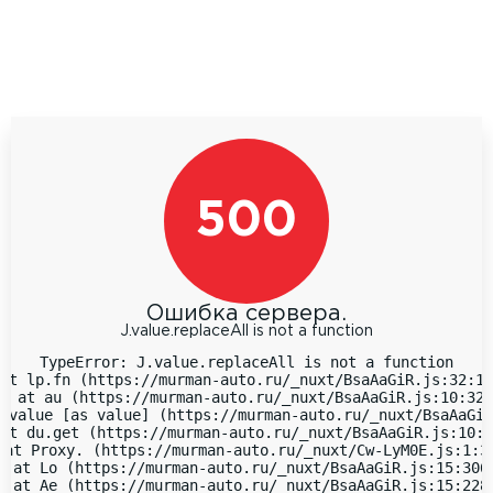
500
Ошибка сервера.
J.value.replaceAll is not a function
TypeError: J.value.replaceAll is not a function

at lp.fn (https://murman-auto.ru/_nuxt/BsaAaGiR.js:32:18
  at au (https://murman-auto.ru/_nuxt/BsaAaGiR.js:10:323
 value [as value] (https://murman-auto.ru/_nuxt/BsaAaGiR
at du.get (https://murman-auto.ru/_nuxt/BsaAaGiR.js:10:9
 at Proxy.
 (https://murman-auto.ru/_nuxt/Cw-LyM0E.js:1:38
  at Lo (https://murman-auto.ru/_nuxt/BsaAaGiR.js:15:3066
  at Ae (https://murman-auto.ru/_nuxt/BsaAaGiR.js:15:2283