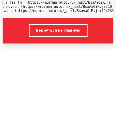
nu.j [as fn] (https://murman-auto.ru/_nuxt/BsaAaGiR.js:15
at nu.run (https://murman-auto.ru/_nuxt/BsaAaGiR.js:10:1
  at q (https://murman-auto.ru/_nuxt/BsaAaGiR.js:15:2336
Вернуться на главную