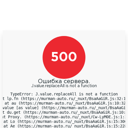
500
Ошибка сервера.
J.value.replaceAll is not a function
TypeError: J.value.replaceAll is not a function

at lp.fn (https://murman-auto.ru/_nuxt/BsaAaGiR.js:32:18
  at au (https://murman-auto.ru/_nuxt/BsaAaGiR.js:10:323
 value [as value] (https://murman-auto.ru/_nuxt/BsaAaGiR
at du.get (https://murman-auto.ru/_nuxt/BsaAaGiR.js:10:9
 at Proxy.
 (https://murman-auto.ru/_nuxt/Cw-LyM0E.js:1:38
  at Lo (https://murman-auto.ru/_nuxt/BsaAaGiR.js:15:3066
  at Ae (https://murman-auto.ru/_nuxt/BsaAaGiR.js:15:2283