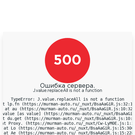
500
Ошибка сервера.
J.value.replaceAll is not a function
TypeError: J.value.replaceAll is not a function

at lp.fn (https://murman-auto.ru/_nuxt/BsaAaGiR.js:32:18
  at au (https://murman-auto.ru/_nuxt/BsaAaGiR.js:10:323
 value [as value] (https://murman-auto.ru/_nuxt/BsaAaGiR
at du.get (https://murman-auto.ru/_nuxt/BsaAaGiR.js:10:9
 at Proxy.
 (https://murman-auto.ru/_nuxt/Cw-LyM0E.js:1:38
  at Lo (https://murman-auto.ru/_nuxt/BsaAaGiR.js:15:3066
  at Ae (https://murman-auto.ru/_nuxt/BsaAaGiR.js:15:2283