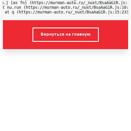
nu.j [as fn] (https://murman-auto.ru/_nuxt/BsaAaGiR.js:15
at nu.run (https://murman-auto.ru/_nuxt/BsaAaGiR.js:10:1
  at q (https://murman-auto.ru/_nuxt/BsaAaGiR.js:15:2336
Вернуться на главную