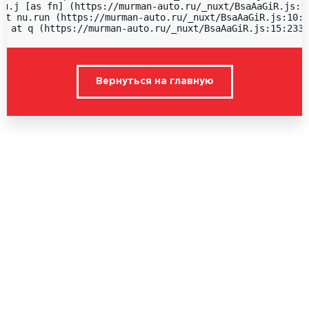
nu.j [as fn] (https://murman-auto.ru/_nuxt/BsaAaGiR.js:15
at nu.run (https://murman-auto.ru/_nuxt/BsaAaGiR.js:10:1
  at q (https://murman-auto.ru/_nuxt/BsaAaGiR.js:15:2336
Вернуться на главную