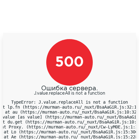
500
Ошибка сервера.
J.value.replaceAll is not a function
TypeError: J.value.replaceAll is not a function

at lp.fn (https://murman-auto.ru/_nuxt/BsaAaGiR.js:32:18
  at au (https://murman-auto.ru/_nuxt/BsaAaGiR.js:10:323
 value [as value] (https://murman-auto.ru/_nuxt/BsaAaGiR
at du.get (https://murman-auto.ru/_nuxt/BsaAaGiR.js:10:9
 at Proxy.
 (https://murman-auto.ru/_nuxt/Cw-LyM0E.js:1:38
  at Lo (https://murman-auto.ru/_nuxt/BsaAaGiR.js:15:3066
  at Ae (https://murman-auto.ru/_nuxt/BsaAaGiR.js:15:2283